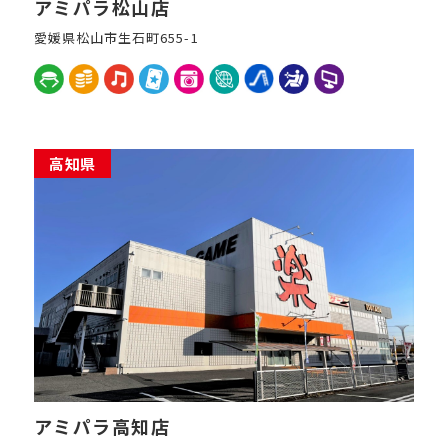
アミパラ松山店
愛媛県松山市生石町655-1
高知県
アミパラ高知店